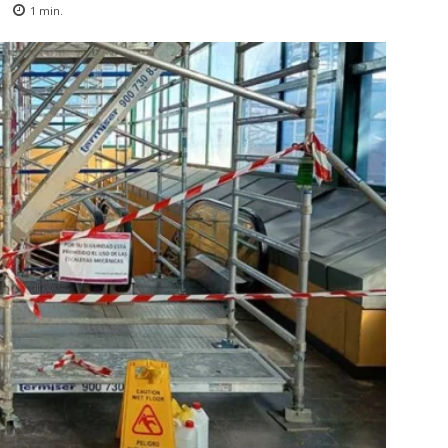
1
min.