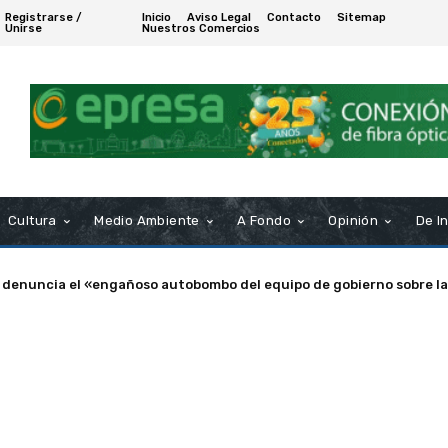
Registrarse /
Inicio
Aviso Legal
Contacto
Sitemap
Unirse
Nuestros Comercios
Cultura
Medio Ambiente
A Fondo
Opinión
De I
a de Puerto Real nombra Socio de Honor a Manuel Rosendo Sánche