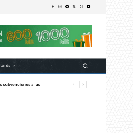
nterés
z