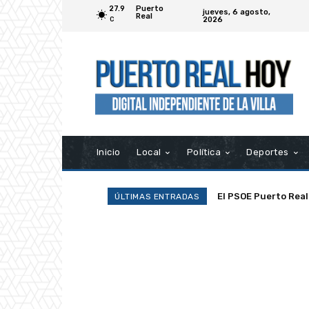
27.9
Puerto
jueves, 6 agosto,
Real
2026
C
Inicio
Local
Política
Deportes
La Asociación Ramp
ÚLTIMAS ENTRADAS