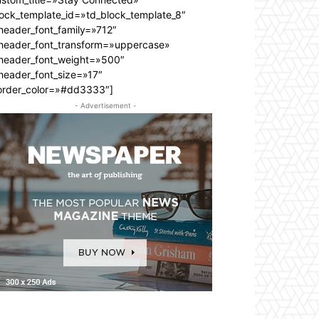
lock_template_id=»td_block_template_8″
header_font_family=»712″
_header_font_transform=»uppercase»
_header_font_weight=»500″
header_font_size=»17″
order_color=»#dd3333″]
- Advertisement -