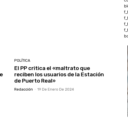
b
f_
f
f
f_
b
POLÍTICA
El PP critica el «maltrato que
de
reciben los usuarios de la Estación
de Puerto Real»
Redacción
-
19 De Enero De 2024