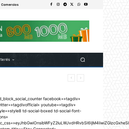
 Comercios
nterés
d_block_social_counter facebook=»tagdiv»
itter=»tagdivofficial» youtube=»tagdiv»
yle=»style8 td-social-boxed td-social-font-
ons»
dc_css=»eyJhbGwiOnsibWFyZ2luLWJvdHRvbSI6IjM4IiwiZGlzcGxhe
ustom_title=»Stay Connected»