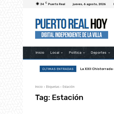
C
34
Puerto Real
jueves, 6 agosto, 2026
Inicio
Local
Política
Deportes
La XXII Chistorrada
ÚLTIMAS ENTRADAS
Inicio
Etiquetas
Estación
Tag:
Estación