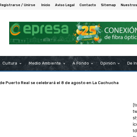
Registrarse / Unirse
Inicio
Aviso Legal
Contacto
Sitemap
Nuestros
Cultura
Medio Ambiente
A Fondo
Opinión
De I
 de Puerto Real se celebrará el 8 de agosto en La Cachucha
[t
tw
st
ic
t
c