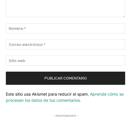
Comentario:
No
Co
ele
Sit
we
Este sitio usa Akismet para reducir el spam.
Aprende cómo se
procesan los datos de tus comentarios.
- Advertisement -