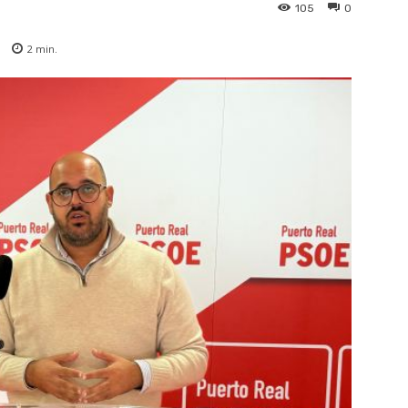
105
0
2
min.