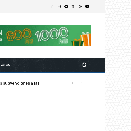
nterés
ubvenciones a las
z