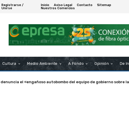
Registrarse /
Inicio
Aviso Legal
Contacto
Sitemap
Unirse
Nuestros Comercios
Cultura
Medio Ambiente
A Fondo
Opinión
De I
nuncia el «engañoso autobombo del equipo de gobierno sobre las s
a de Puerto Real nombra Socio de Honor a Manuel Rosendo Sánche