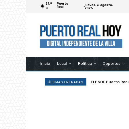
27.9
Puerto
jueves, 6 agosto,
Real
2026
C
Inicio
Local
Política
Deportes
El PSOE Puerto Real de
La Asociación Ramp
ÚLTIMAS ENTRADAS
asociaciones»