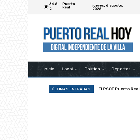
34.6
Puerto
jueves, 6 agosto,
Real
2026
C
Inicio
Local
Política
Deportes
El PSOE Puerto Real de
La Asociación Ramp
ÚLTIMAS ENTRADAS
asociaciones»