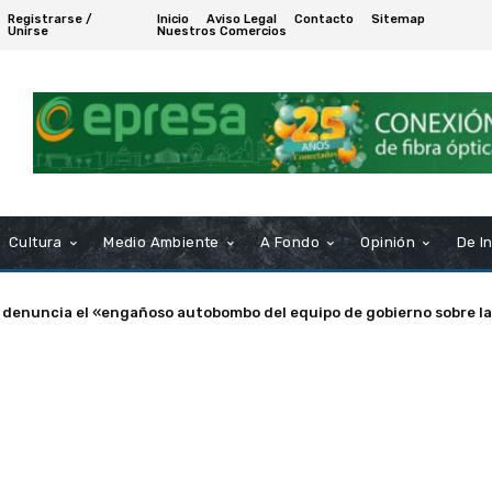
Registrarse /
Inicio
Aviso Legal
Contacto
Sitemap
Unirse
Nuestros Comercios
Cultura
Medio Ambiente
A Fondo
Opinión
De I
nuncia el «engañoso autobombo del equipo de gobierno sobre las s
a de Puerto Real nombra Socio de Honor a Manuel Rosendo Sánche