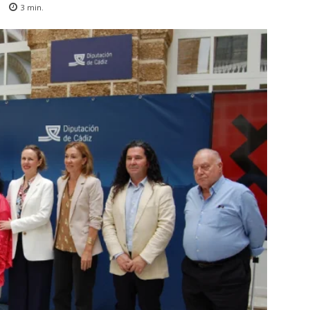
3
min.