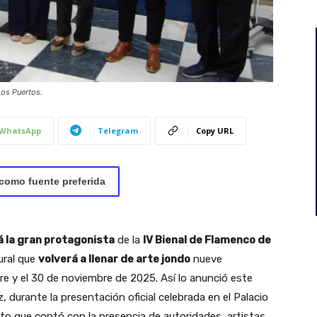
Los Puertos.
WhatsApp
Telegram
Copy URL
como fuente preferida
 la gran protagonista
de la
IV Bienal de Flamenco de
ural que
volverá a llenar de arte jondo
nueve
bre y el 30 de noviembre de 2025. Así lo anunció este
z, durante la presentación oficial celebrada en el Palacio
cto que contó con la presencia de autoridades, artistas