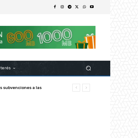
nterés
ubvenciones a las
z