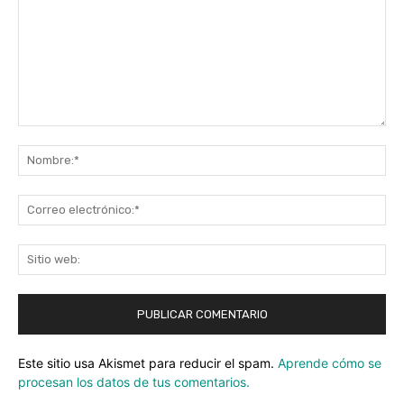
Comentario:
No
Co
ele
Sit
we
Este sitio usa Akismet para reducir el spam.
Aprende cómo se
procesan los datos de tus comentarios.