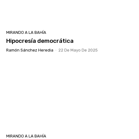
MIRANDO A LA BAHÍA
Hipocresía democrática
Ramón Sánchez Heredia
-
22 De Mayo De 2025
MIRANDO A LA BAHÍA