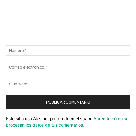
Comentario:
No
Co
ele
Sit
we
Este sitio usa Akismet para reducir el spam.
Aprende cómo se
procesan los datos de tus comentarios.