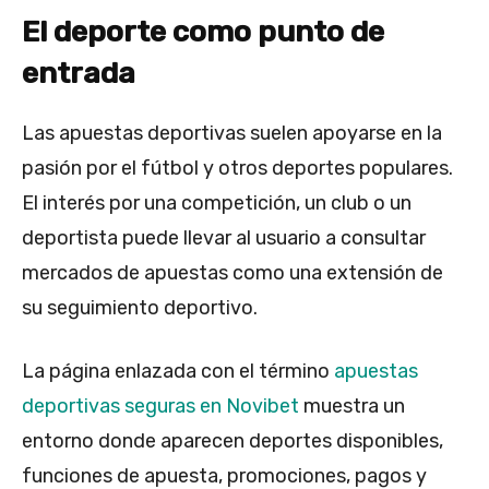
El deporte como punto de
entrada
Las apuestas deportivas suelen apoyarse en la
pasión por el fútbol y otros deportes populares.
El interés por una competición, un club o un
deportista puede llevar al usuario a consultar
mercados de apuestas como una extensión de
su seguimiento deportivo.
La página enlazada con el término
apuestas
deportivas seguras en Novibet
muestra un
entorno donde aparecen deportes disponibles,
funciones de apuesta, promociones, pagos y