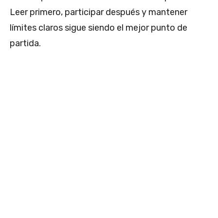
Leer primero, participar después y mantener
límites claros sigue siendo el mejor punto de
partida.