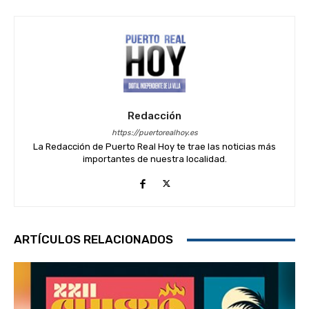
Redacción
https://puertorealhoy.es
La Redacción de Puerto Real Hoy te trae las noticias más
importantes de nuestra localidad.
ARTÍCULOS RELACIONADOS