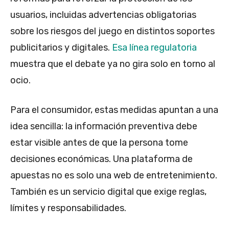
usuarios, incluidas advertencias obligatorias
sobre los riesgos del juego en distintos soportes
publicitarios y digitales.
Esa línea regulatoria
muestra que el debate ya no gira solo en torno al
ocio.
Para el consumidor, estas medidas apuntan a una
idea sencilla: la información preventiva debe
estar visible antes de que la persona tome
decisiones económicas. Una plataforma de
apuestas no es solo una web de entretenimiento.
También es un servicio digital que exige reglas,
límites y responsabilidades.