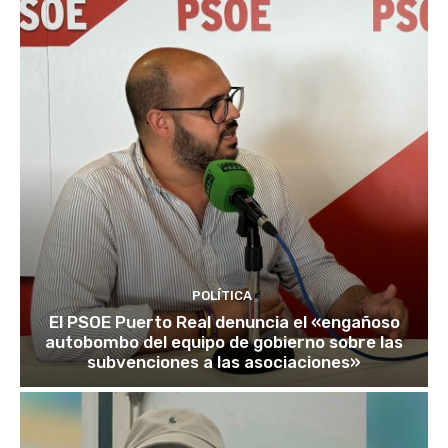
POLÍTICA
El PSOE Puerto Real denuncia el «engañoso
autobombo del equipo de gobierno sobre las
subvenciones a las asociaciones»