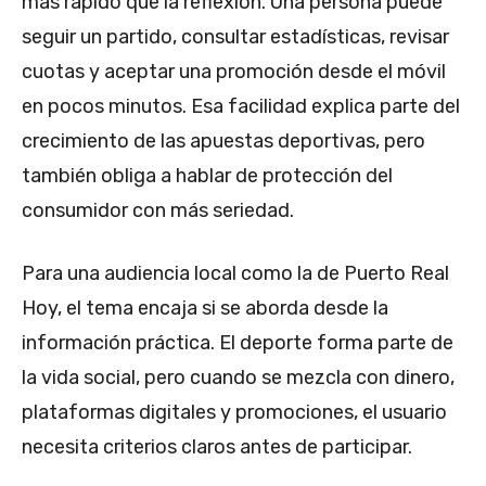
más rápido que la reflexión. Una persona puede
seguir un partido, consultar estadísticas, revisar
cuotas y aceptar una promoción desde el móvil
en pocos minutos. Esa facilidad explica parte del
crecimiento de las apuestas deportivas, pero
también obliga a hablar de protección del
consumidor con más seriedad.
Para una audiencia local como la de Puerto Real
Hoy, el tema encaja si se aborda desde la
información práctica. El deporte forma parte de
la vida social, pero cuando se mezcla con dinero,
plataformas digitales y promociones, el usuario
necesita criterios claros antes de participar.