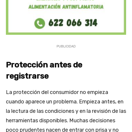
PUBLICIDAD
Protección antes de
registrarse
La protección del consumidor no empieza
cuando aparece un problema. Empieza antes, en
la lectura de las condiciones y en la revisión de las
herramientas disponibles. Muchas decisiones
poco prudentes nacen de entrar con prisa y no