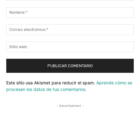
Comentario:
No
Co
ele
Sit
we
Este sitio usa Akismet para reducir el spam.
Aprende cómo se
procesan los datos de tus comentarios.
- Advertisement -