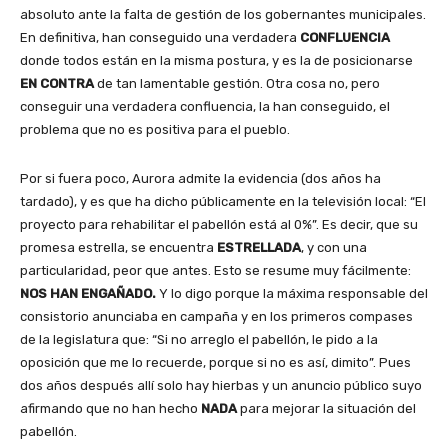
absoluto ante la falta de gestión de los gobernantes municipales.
En definitiva, han conseguido una verdadera
CONFLUENCIA
donde todos están en la misma postura, y es la de posicionarse
EN CONTRA
de tan lamentable gestión. Otra cosa no, pero
conseguir una verdadera confluencia, la han conseguido, el
problema que no es positiva para el pueblo.
Por si fuera poco, Aurora admite la evidencia (dos años ha
tardado), y es que ha dicho públicamente en la televisión local: “El
proyecto para rehabilitar el pabellón está al 0%”. Es decir, que su
promesa estrella, se encuentra
ESTRELLADA
, y con una
particularidad, peor que antes. Esto se resume muy fácilmente:
NOS HAN ENGAÑADO.
Y lo digo porque la máxima responsable del
consistorio anunciaba en campaña y en los primeros compases
de la legislatura que: “Si no arreglo el pabellón, le pido a la
oposición que me lo recuerde, porque si no es así, dimito”. Pues
dos años después allí solo hay hierbas y un anuncio público suyo
afirmando que no han hecho
NADA
para mejorar la situación del
pabellón.