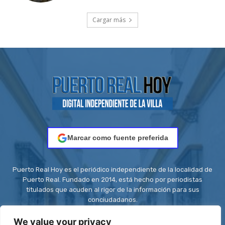
Cargar más
Marcar como fuente preferida
Puerto Real Hoy es el periódico independiente de la localidad de
Puerto Real. Fundado en 2014, está hecho por periodistas
titulados que acuden al rigor de la información para sus
conciudadanos.
Contacto:
redaccion@puertorealhoy.es
We value your privacy