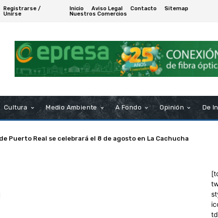
Registrarse /
Inicio
Aviso Legal
Contacto
Sitemap
Unirse
Nuestros Comercios
Cultura
Medio Ambiente
A Fondo
Opinión
De I
 de Puerto Real se celebrará el 8 de agosto en La Cachucha
[t
tw
a
st
ic
t