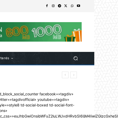
nterés
d_block_social_counter facebook=»tagdiv»
itter=»tagdivofficial» youtube=»tagdiv»
yle=»style8 td-social-boxed td-social-font-
ons»
dc_css=»eyJhbGwiOnsibWFyZ2luLWJvdHRvbSI6IjM4IiwiZGlzcGxhe