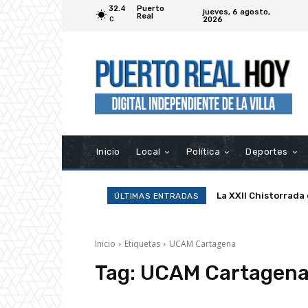
32.4
Puerto
jueves, 6 agosto,
Real
2026
C
Inicio
Local
Política
Deportes
La XXII Chistorrada
ÚLTIMAS ENTRADAS
Inicio
Etiquetas
UCAM Cartagena
Tag:
UCAM Cartagen