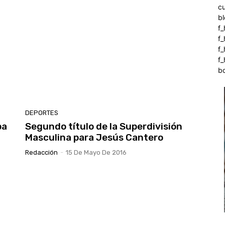
c
b
f_
f
f
f_
b
DEPORTES
pa
Segundo título de la Superdivisión
Masculina para Jesús Cantero
Redacción
-
15 De Mayo De 2016