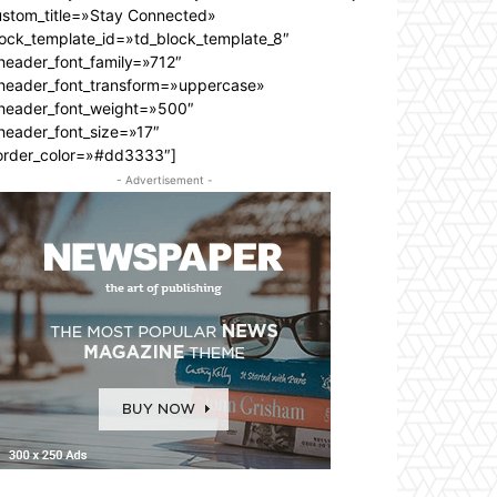
ustom_title=»Stay Connected»
lock_template_id=»td_block_template_8″
header_font_family=»712″
_header_font_transform=»uppercase»
_header_font_weight=»500″
header_font_size=»17″
order_color=»#dd3333″]
- Advertisement -