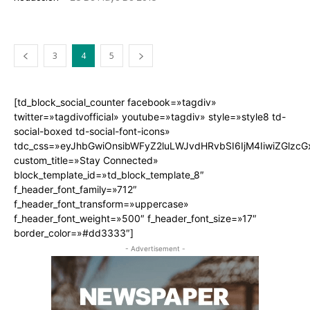
3
4
5
[td_block_social_counter facebook=»tagdiv»
twitter=»tagdivofficial» youtube=»tagdiv» style=»style8 td-
social-boxed td-social-font-icons»
tdc_css=»eyJhbGwiOnsibWFyZ2luLWJvdHRvbSI6IjM4IiwiZGlz
custom_title=»Stay Connected»
block_template_id=»td_block_template_8″
f_header_font_family=»712″
f_header_font_transform=»uppercase»
f_header_font_weight=»500″ f_header_font_size=»17″
border_color=»#dd3333″]
- Advertisement -