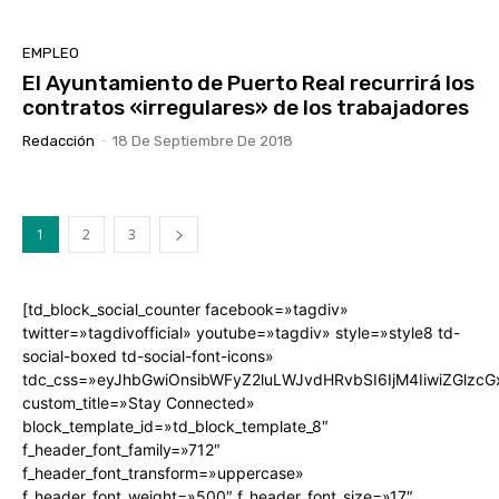
EMPLEO
El Ayuntamiento de Puerto Real recurrirá los
contratos «irregulares» de los trabajadores
Redacción
-
18 De Septiembre De 2018
1
2
3
[td_block_social_counter facebook=»tagdiv»
twitter=»tagdivofficial» youtube=»tagdiv» style=»style8 td-
social-boxed td-social-font-icons»
tdc_css=»eyJhbGwiOnsibWFyZ2luLWJvdHRvbSI6IjM4IiwiZGlz
custom_title=»Stay Connected»
block_template_id=»td_block_template_8″
f_header_font_family=»712″
f_header_font_transform=»uppercase»
f_header_font_weight=»500″ f_header_font_size=»17″