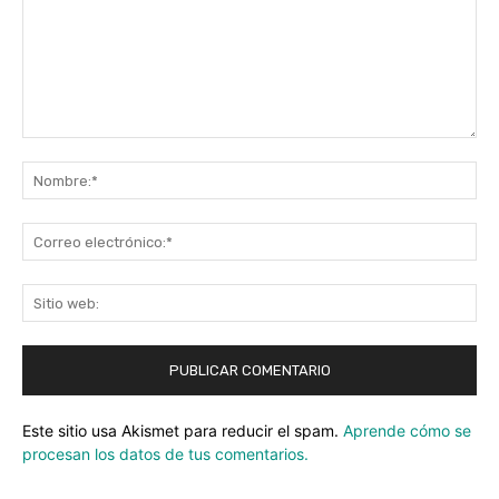
Comentario:
No
Co
ele
Sit
we
Este sitio usa Akismet para reducir el spam.
Aprende cómo se
procesan los datos de tus comentarios.