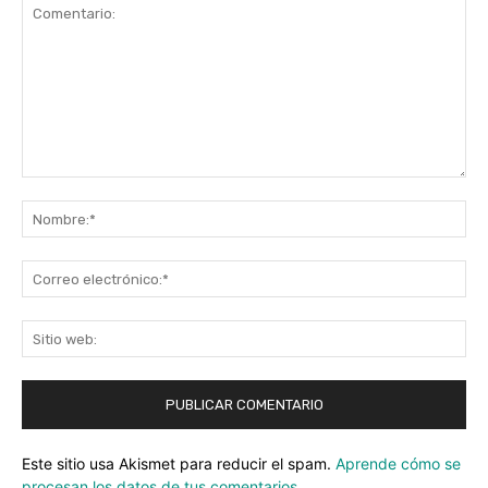
Comentario:
No
Co
ele
Sit
we
Este sitio usa Akismet para reducir el spam.
Aprende cómo se
procesan los datos de tus comentarios.