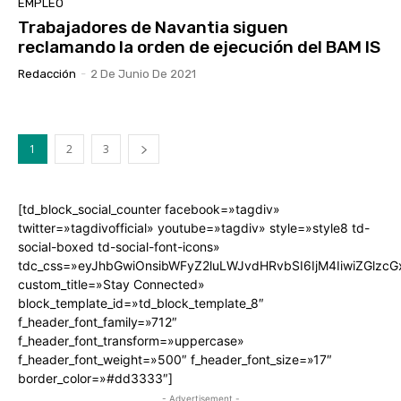
EMPLEO
Trabajadores de Navantia siguen
reclamando la orden de ejecución del BAM IS
Redacción
-
2 De Junio De 2021
1
2
3
[td_block_social_counter facebook=»tagdiv»
twitter=»tagdivofficial» youtube=»tagdiv» style=»style8 td-
social-boxed td-social-font-icons»
tdc_css=»eyJhbGwiOnsibWFyZ2luLWJvdHRvbSI6IjM4IiwiZGlz
custom_title=»Stay Connected»
block_template_id=»td_block_template_8″
f_header_font_family=»712″
f_header_font_transform=»uppercase»
f_header_font_weight=»500″ f_header_font_size=»17″
border_color=»#dd3333″]
- Advertisement -