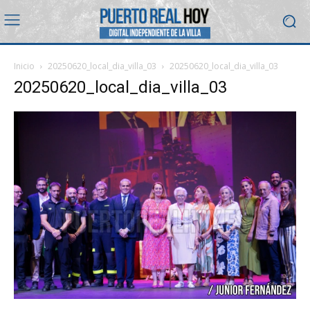
Inicio
20250620_local_dia_villa_03
20250620_local_dia_villa_03
20250620_local_dia_villa_03