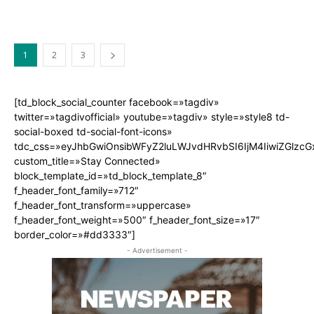
1
2
3
[td_block_social_counter facebook=»tagdiv»
twitter=»tagdivofficial» youtube=»tagdiv» style=»style8 td-
social-boxed td-social-font-icons»
tdc_css=»eyJhbGwiOnsibWFyZ2luLWJvdHRvbSI6IjM4IiwiZGlz
custom_title=»Stay Connected»
block_template_id=»td_block_template_8″
f_header_font_family=»712″
f_header_font_transform=»uppercase»
f_header_font_weight=»500″ f_header_font_size=»17″
border_color=»#dd3333″]
- Advertisement -