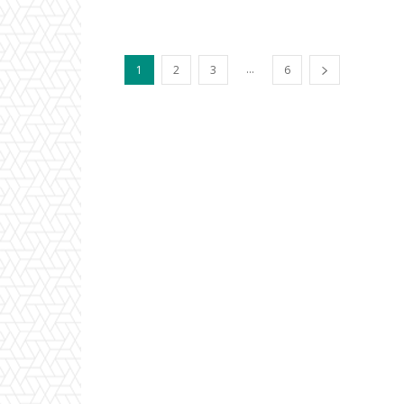
...
1
2
3
6