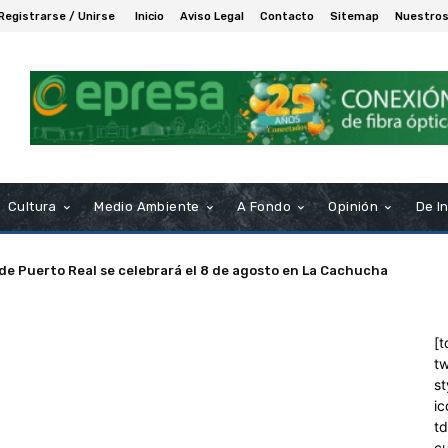
Registrarse / Unirse
Inicio
Aviso Legal
Contacto
Sitemap
Nuestros
Cultura
Medio Ambiente
A Fondo
Opinión
De I
 de Puerto Real se celebrará el 8 de agosto en La Cachucha
[t
tw
st
ic
t
c