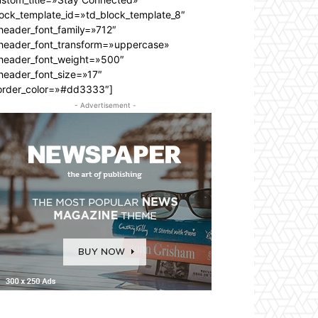
lock_template_id=»td_block_template_8″
header_font_family=»712″
_header_font_transform=»uppercase»
_header_font_weight=»500″
header_font_size=»17″
order_color=»#dd3333″]
- Advertisement -