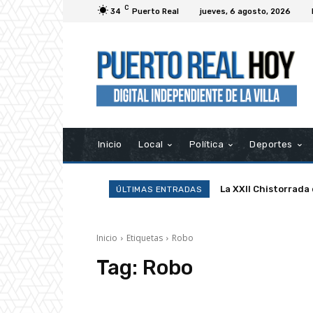
C
34
Puerto Real
jueves, 6 agosto, 2026
Inicio
Local
Política
Deportes
La XXII Chistorrada
ÚLTIMAS ENTRADAS
Inicio
Etiquetas
Robo
Tag:
Robo