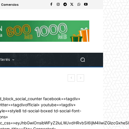
 Comercios
nterés
d_block_social_counter facebook=»tagdiv»
itter=»tagdivofficial» youtube=»tagdiv»
yle=»style8 td-social-boxed td-social-font-
ons»
dc_css=»eyJhbGwiOnsibWFyZ2luLWJvdHRvbSI6IjM4IiwiZGlzcGxhe
ustom_title=»Stay Connected»