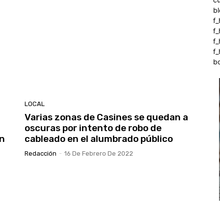
b
f_
f
f
f_
b
LOCAL
Varias zonas de Casines se quedan a
oscuras por intento de robo de
en
cableado en el alumbrado público
Redacción
-
16 De Febrero De 2022