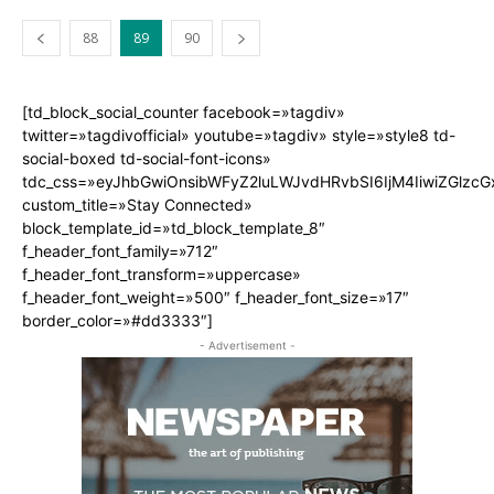
88
89
90
[td_block_social_counter facebook=»tagdiv»
twitter=»tagdivofficial» youtube=»tagdiv» style=»style8 td-
social-boxed td-social-font-icons»
tdc_css=»eyJhbGwiOnsibWFyZ2luLWJvdHRvbSI6IjM4IiwiZGlz
custom_title=»Stay Connected»
block_template_id=»td_block_template_8″
f_header_font_family=»712″
f_header_font_transform=»uppercase»
f_header_font_weight=»500″ f_header_font_size=»17″
border_color=»#dd3333″]
- Advertisement -