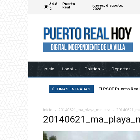
34.6
Puerto
jueves, 6 agosto,
Real
2026
C
Inicio
Local
Política
Deportes
El PSOE Puerto Real
ÚLTIMAS ENTRADAS
asociaciones»
Inicio
20140621_ma_playa_ministra
20140621_ma
20140621_ma_playa_m