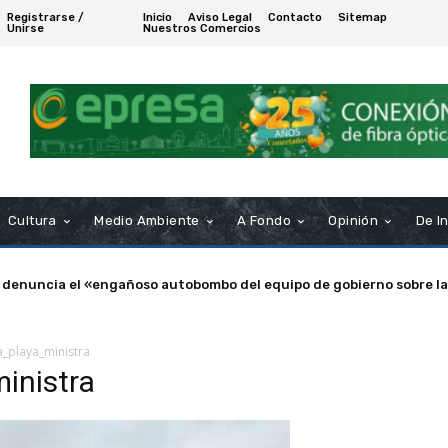
Registrarse /
Inicio
Aviso Legal
Contacto
Sitemap
Unirse
Nuestros Comercios
Cultura
Medio Ambiente
A Fondo
Opinión
De I
 denuncia el «engañoso autobombo del equipo de gobierno sobre la
_playa_ministra
inistra