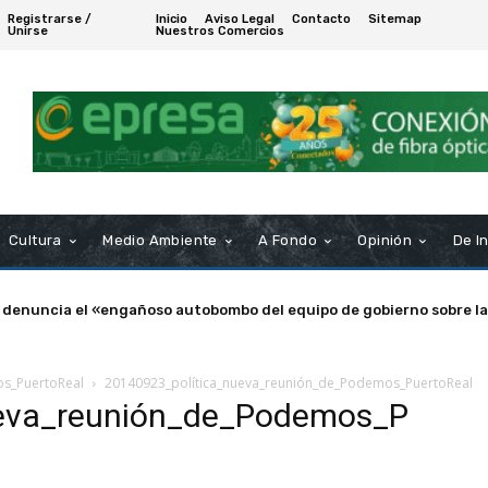
Registrarse /
Inicio
Aviso Legal
Contacto
Sitemap
Unirse
Nuestros Comercios
Cultura
Medio Ambiente
A Fondo
Opinión
De I
 denuncia el «engañoso autobombo del equipo de gobierno sobre la
os_PuertoReal
20140923_política_nueva_reunión_de_Podemos_PuertoReal
ueva_reunión_de_Podemos_P