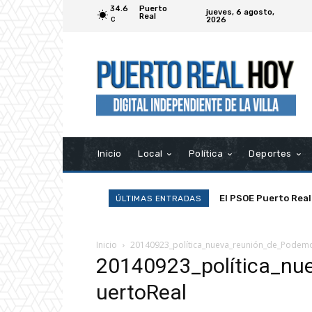
34.6
Puerto
jueves, 6 agosto,
Real
2026
C
Inicio
Local
Política
Deportes
El PSOE Puerto Real
ÚLTIMAS ENTRADAS
asociaciones»
Inicio
20140923_política_nueva_reunión_de_Podem
20140923_política_n
uertoReal