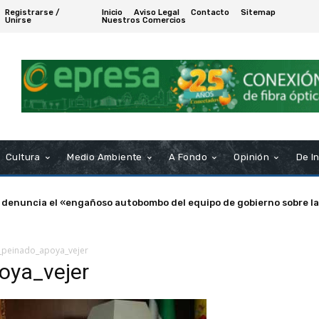
Registrarse /
Inicio
Aviso Legal
Contacto
Sitemap
Unirse
Nuestros Comercios
Cultura
Medio Ambiente
A Fondo
Opinión
De I
 denuncia el «engañoso autobombo del equipo de gobierno sobre la
peinado_apoya_vejer
oya_vejer