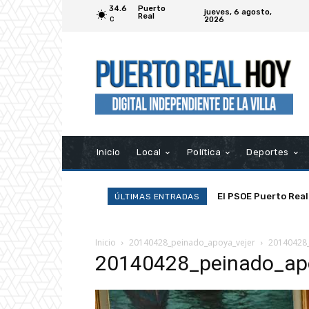
34.6
Puerto
jueves, 6 agosto,
Real
2026
C
Inicio
Local
Política
Deportes
El PSOE Puerto Real
ÚLTIMAS ENTRADAS
asociaciones»
Inicio
20140428_peinado_apoya_vejer
20140428_
20140428_peinado_ap