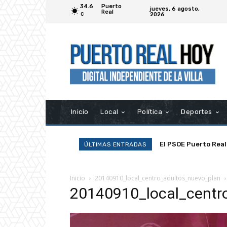
34.6
Puerto
jueves, 6 agosto,
Real
2026
C
Inicio
Local
Política
Deportes
El PSOE Puerto Real
ÚLTIMAS ENTRADAS
asociaciones»
Inicio
20140910_local_centro_adultos_nuevo_plan
20140910_local_centr