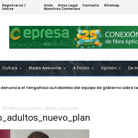
Registrarse /
Inicio
Aviso Legal
Contacto
Sitemap
Unirse
Nuestros Comercios
Cultura
Medio Ambiente
A Fondo
Opinión
De I
 denuncia el «engañoso autobombo del equipo de gobierno sobre la
20140910_local_centro_adultos_nuevo_plan
o_adultos_nuevo_plan