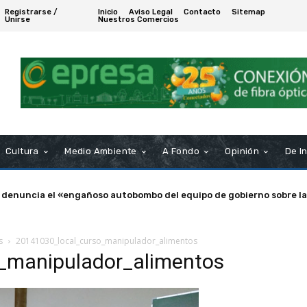
Registrarse /
Inicio
Aviso Legal
Contacto
Sitemap
Unirse
Nuestros Comercios
Cultura
Medio Ambiente
A Fondo
Opinión
De I
 denuncia el «engañoso autobombo del equipo de gobierno sobre la
s
20141030_local_curso_manipulador_alimentos
_manipulador_alimentos