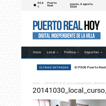
34.6
Puerto
jueves, 6 agosto,
Real
2026
C
Inicio
Local
Política
Deportes
El PSOE Puerto Real
ÚLTIMAS ENTRADAS
asociaciones»
Inicio
20141030_local_curso_manipulador_alimento
20141030_local_curso