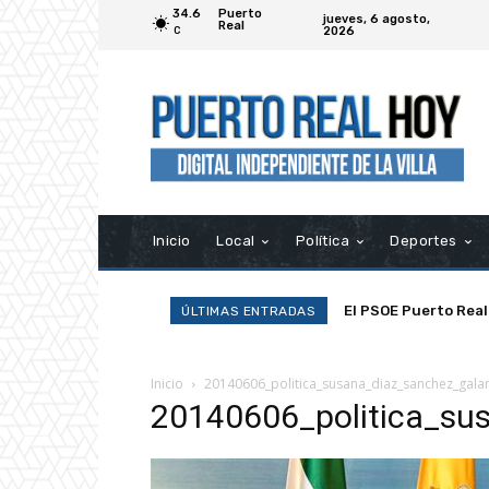
34.6
Puerto
jueves, 6 agosto,
Real
2026
C
Inicio
Local
Política
Deportes
El PSOE Puerto Real
ÚLTIMAS ENTRADAS
asociaciones»
Inicio
20140606_politica_susana_diaz_sanchez_gala
20140606_politica_su