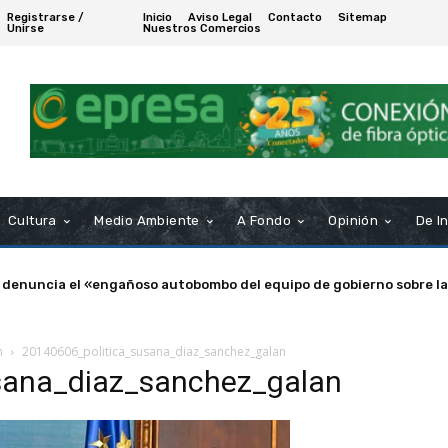
Registrarse /
Inicio
Aviso Legal
Contacto
Sitemap
Unirse
Nuestros Comercios
Cultura
Medio Ambiente
A Fondo
Opinión
De I
 denuncia el «engañoso autobombo del equipo de gobierno sobre la
n
20140606_politica_susana_diaz_sanchez_galan
sana_diaz_sanchez_galan