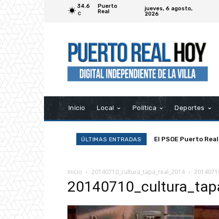
34.6
Puerto
jueves, 6 agosto,
Real
2026
C
Inicio
Local
Política
Deportes
El PSOE Puerto Real
ÚLTIMAS ENTRADAS
asociaciones»
Inicio
20140710_cultura_tapa_real_2014
20140710
20140710_cultura_tap