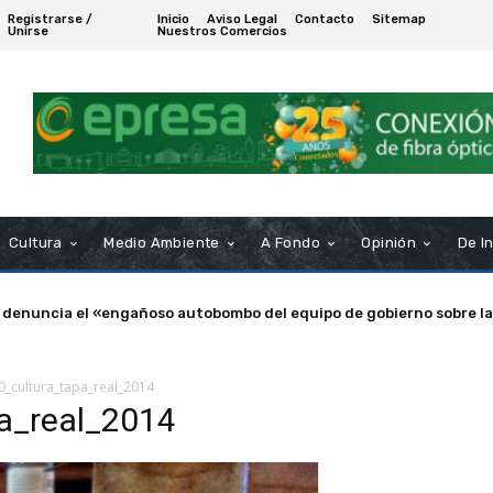
Registrarse /
Inicio
Aviso Legal
Contacto
Sitemap
Unirse
Nuestros Comercios
Cultura
Medio Ambiente
A Fondo
Opinión
De I
 denuncia el «engañoso autobombo del equipo de gobierno sobre la
_cultura_tapa_real_2014
a_real_2014