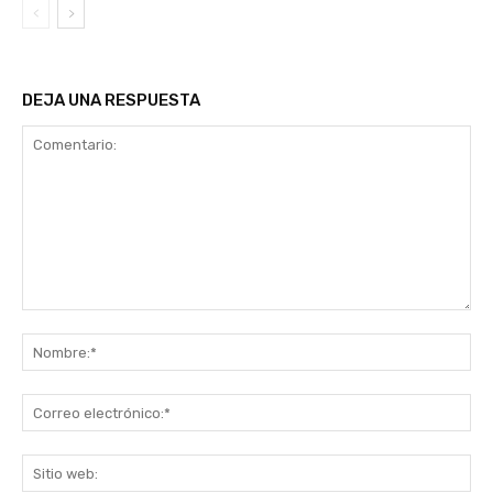
DEJA UNA RESPUESTA
Comentario:
No
Co
ele
Sit
we