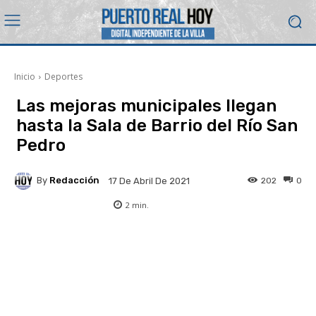
Inicio
Deportes
Las mejoras municipales llegan
hasta la Sala de Barrio del Río San
Pedro
By
Redacción
202
0
17 De Abril De 2021
2
min.