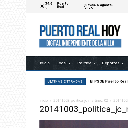
34.6
Puerto
jueves, 6 agosto,
Real
2026
C
Inicio
Local
Política
Deportes
El PSOE Puerto Real
ÚLTIMAS ENTRADAS
asociaciones»
Inicio
20141003_politica_jc_martinez_02
20141003
20141003_politica_jc_