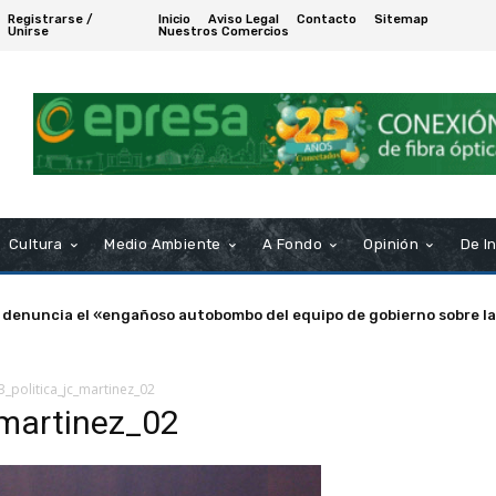
Registrarse /
Inicio
Aviso Legal
Contacto
Sitemap
Unirse
Nuestros Comercios
Cultura
Medio Ambiente
A Fondo
Opinión
De I
 denuncia el «engañoso autobombo del equipo de gobierno sobre la
_politica_jc_martinez_02
martinez_02