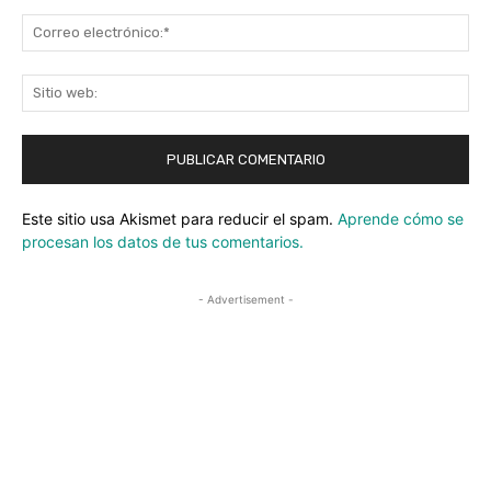
Co
ele
Sit
we
Este sitio usa Akismet para reducir el spam.
Aprende cómo se
procesan los datos de tus comentarios.
- Advertisement -