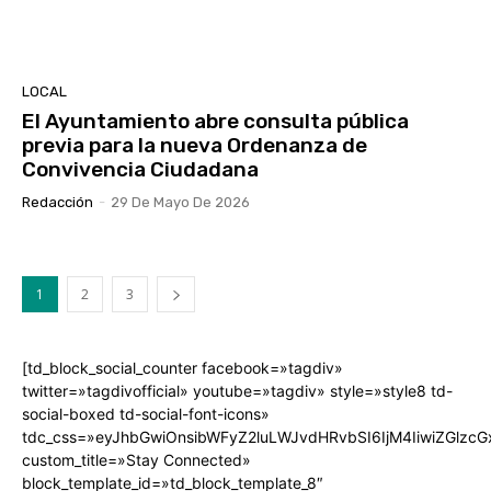
LOCAL
El Ayuntamiento abre consulta pública
previa para la nueva Ordenanza de
Convivencia Ciudadana
Redacción
-
29 De Mayo De 2026
1
2
3
[td_block_social_counter facebook=»tagdiv»
twitter=»tagdivofficial» youtube=»tagdiv» style=»style8 td-
social-boxed td-social-font-icons»
tdc_css=»eyJhbGwiOnsibWFyZ2luLWJvdHRvbSI6IjM4IiwiZGlz
custom_title=»Stay Connected»
block_template_id=»td_block_template_8″