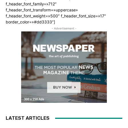
f_header_font_family=»712″
f_header_font_transform=»uppercase»
f_header_font_weight=»500″ f_header_font_size=»17″
border_color=»#dd3333″]
- Advertisement -
LATEST ARTICLES