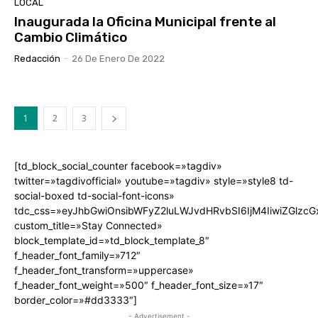
LOCAL
Inaugurada la Oficina Municipal frente al
Cambio Climático
Redacción
-
26 De Enero De 2022
1
2
3
[td_block_social_counter facebook=»tagdiv»
twitter=»tagdivofficial» youtube=»tagdiv» style=»style8 td-
social-boxed td-social-font-icons»
tdc_css=»eyJhbGwiOnsibWFyZ2luLWJvdHRvbSI6IjM4IiwiZGlz
custom_title=»Stay Connected»
block_template_id=»td_block_template_8″
f_header_font_family=»712″
f_header_font_transform=»uppercase»
f_header_font_weight=»500″ f_header_font_size=»17″
border_color=»#dd3333″]
- Advertisement -