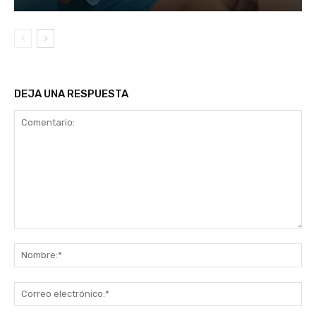
DEJA UNA RESPUESTA
Comentario:
No
Co
ele