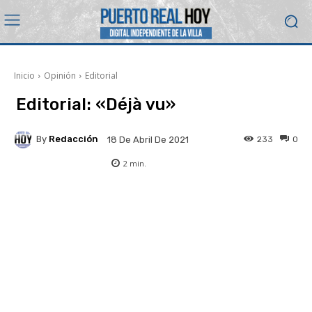
Inicio
Opinión
Editorial
Editorial: «Déjà vu»
By
Redacción
233
0
18 De Abril De 2021
2
min.