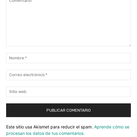
Comentario:
No
Co
ele
Sit
we
Este sitio usa Akismet para reducir el spam.
Aprende cómo se
procesan los datos de tus comentarios.