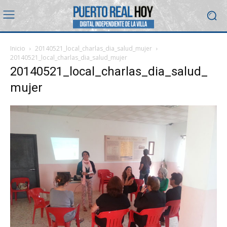
Inicio
20140521_local_charlas_dia_salud_mujer
20140521_local_charlas_dia_salud_mujer
20140521_local_charlas_dia_salud_
mujer