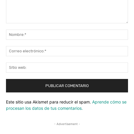
Comentario:
No
Co
ele
Sit
we
Este sitio usa Akismet para reducir el spam.
Aprende cómo se
procesan los datos de tus comentarios.
- Advertisement -