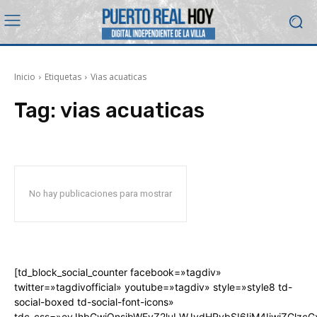
Inicio
Etiquetas
Vias acuaticas
Tag:
vias acuaticas
No hay publicaciones para mostrar
[td_block_social_counter facebook=»tagdiv»
twitter=»tagdivofficial» youtube=»tagdiv» style=»style8 td-
social-boxed td-social-font-icons»
tdc_css=»eyJhbGwiOnsibWFyZ2luLWJvdHRvbSI6IjM4IiwiZGlz