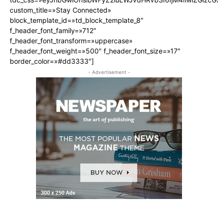
custom_title=»Stay Connected»
block_template_id=»td_block_template_8″
f_header_font_family=»712″
f_header_font_transform=»uppercase»
f_header_font_weight=»500″ f_header_font_size=»17″
border_color=»#dd3333″]
- Advertisement -