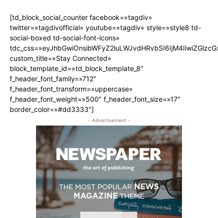
[td_block_social_counter facebook=»tagdiv»
twitter=»tagdivofficial» youtube=»tagdiv» style=»style8 td-
social-boxed td-social-font-icons»
tdc_css=»eyJhbGwiOnsibWFyZ2luLWJvdHRvbSI6IjM4IiwiZGlz
custom_title=»Stay Connected»
block_template_id=»td_block_template_8″
f_header_font_family=»712″
f_header_font_transform=»uppercase»
f_header_font_weight=»500″ f_header_font_size=»17″
border_color=»#dd3333″]
- Advertisement -