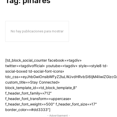
Tag:
pinares
No hay publicaciones para mostrar
[td_block_social_counter facebook=»tagdiv»
twitter=»tagdivofficial» youtube=»tagdiv» style=»style8 td-
social-boxed td-social-font-icons»
tdc_css=»eyJhbGwiOnsibWFyZ2luLWJvdHRvbSI6IjM4IiwiZGlz
custom_title=»Stay Connected»
block_template_id=»td_block_template_8″
f_header_font_family=»712″
f_header_font_transform=»uppercase»
f_header_font_weight=»500″ f_header_font_size=»17″
border_color=»#dd3333″]
- Advertisement -