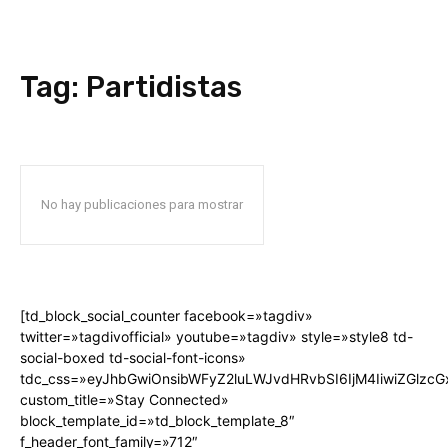
Tag:
Partidistas
No hay publicaciones para mostrar
[td_block_social_counter facebook=»tagdiv»
twitter=»tagdivofficial» youtube=»tagdiv» style=»style8 td-
social-boxed td-social-font-icons»
tdc_css=»eyJhbGwiOnsibWFyZ2luLWJvdHRvbSI6IjM4IiwiZGlz
custom_title=»Stay Connected»
block_template_id=»td_block_template_8″
f_header_font_family=»712″