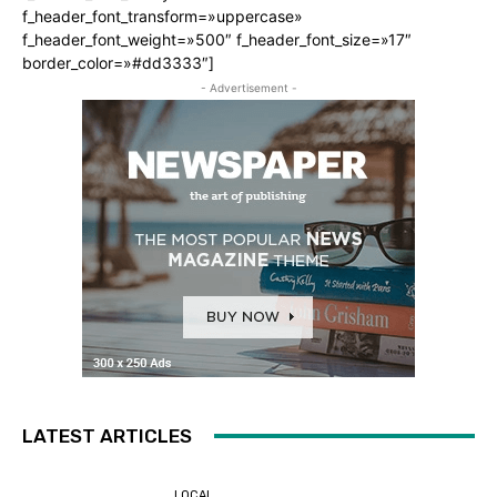
f_header_font_transform=»uppercase»
f_header_font_weight=»500″ f_header_font_size=»17″
border_color=»#dd3333″]
- Advertisement -
LATEST ARTICLES
LOCAL