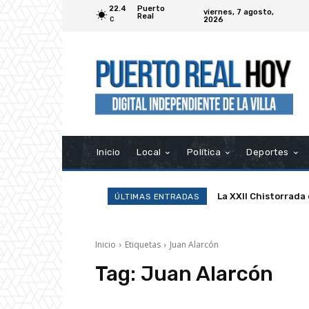
22.4
Puerto
viernes, 7 agosto,
Real
2026
C
Inicio
Local
Política
Deportes
La XXII Chistorrada
ÚLTIMAS ENTRADAS
Inicio
Etiquetas
Juan Alarcón
Tag:
Juan Alarcón