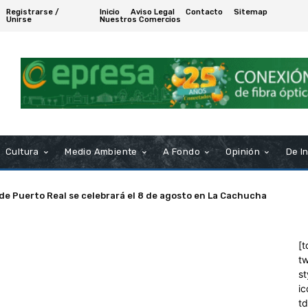
Registrarse /
Inicio
Aviso Legal
Contacto
Sitemap
Unirse
Nuestros Comercios
Cultura
Medio Ambiente
A Fondo
Opinión
De I
 de Puerto Real se celebrará el 8 de agosto en La Cachucha
[t
tw
st
ic
t