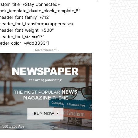
ustom_title=»Stay Connected»
lock_template_id=»td_block_template_8″
header_font_family=»712″
_header_font_transform=»uppercase»
_header_font_weight=»500″
header_font_size=»17″
order_color=»#dd3333″]
- Advertisement -