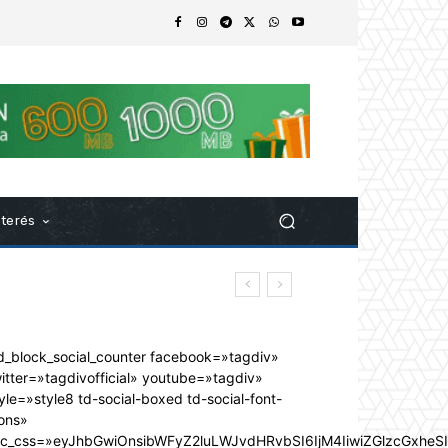
nterés
d_block_social_counter facebook=»tagdiv»
itter=»tagdivofficial» youtube=»tagdiv»
yle=»style8 td-social-boxed td-social-font-
ons»
dc_css=»eyJhbGwiOnsibWFyZ2luLWJvdHRvbSI6IjM4IiwiZGlzcGxhe