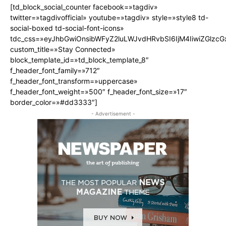
[td_block_social_counter facebook=»tagdiv»
twitter=»tagdivofficial» youtube=»tagdiv» style=»style8 td-
social-boxed td-social-font-icons»
tdc_css=»eyJhbGwiOnsibWFyZ2luLWJvdHRvbSI6IjM4IiwiZGlz
custom_title=»Stay Connected»
block_template_id=»td_block_template_8″
f_header_font_family=»712″
f_header_font_transform=»uppercase»
f_header_font_weight=»500″ f_header_font_size=»17″
border_color=»#dd3333″]
- Advertisement -