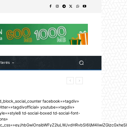
nterés
d_block_social_counter facebook=»tagdiv»
itter=»tagdivofficial» youtube=»tagdiv»
yle=»style8 td-social-boxed td-social-font-
ons»
dc_css=»eyJhbGwiOnsibWFyZ2luLWJvdHRvbSI6IjM4IiwiZGlzcGxhe