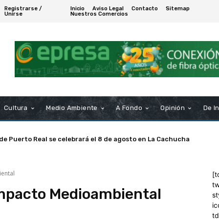
Registrarse /
Inicio
Aviso Legal
Contacto
Sitemap
Unirse
Nuestros Comercios
Cultura
Medio Ambiente
A Fondo
Opinión
De I
 de Puerto Real se celebrará el 8 de agosto en La Cachucha
ental
[t
tw
Impacto Medioambiental
st
ic
t