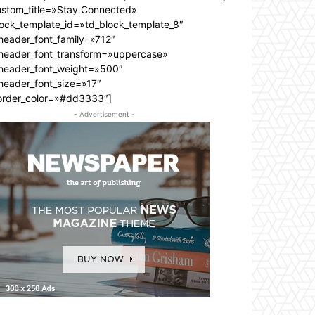
ustom_title=»Stay Connected»
lock_template_id=»td_block_template_8″
header_font_family=»712″
_header_font_transform=»uppercase»
_header_font_weight=»500″
header_font_size=»17″
order_color=»#dd3333″]
- Advertisement -