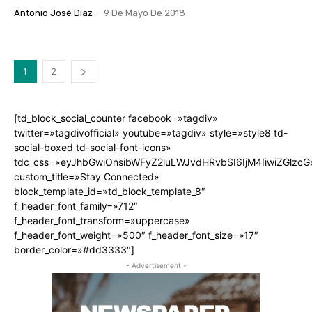
Antonio José Díaz
-
9 De Mayo De 2018
1
2
[td_block_social_counter facebook=»tagdiv»
twitter=»tagdivofficial» youtube=»tagdiv» style=»style8 td-
social-boxed td-social-font-icons»
tdc_css=»eyJhbGwiOnsibWFyZ2luLWJvdHRvbSI6IjM4IiwiZGlz
custom_title=»Stay Connected»
block_template_id=»td_block_template_8″
f_header_font_family=»712″
f_header_font_transform=»uppercase»
f_header_font_weight=»500″ f_header_font_size=»17″
border_color=»#dd3333″]
- Advertisement -