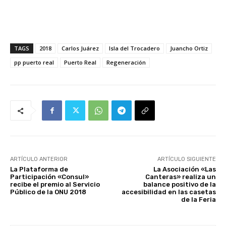
TAGS
2018
Carlos Juárez
Isla del Trocadero
Juancho Ortiz
pp puerto real
Puerto Real
Regeneración
ARTÍCULO ANTERIOR
ARTÍCULO SIGUIENTE
La Plataforma de
La Asociación «Las
Participación «Consul»
Canteras» realiza un
recibe el premio al Servicio
balance positivo de la
Público de la ONU 2018
accesibilidad en las casetas
de la Feria