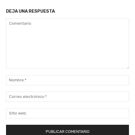
DEJA UNA RESPUESTA
Comentario:
No
Co
ele
Sit
we