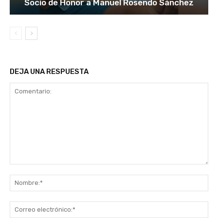
Socio de Honor a Manuel Rosendo Sánchez
DEJA UNA RESPUESTA
Comentario:
No
Co
ele