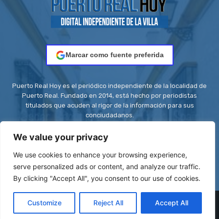
Marcar como fuente preferida
Puerto Real Hoy es el periódico independiente de la localidad de
Puerto Real. Fundado en 2014, está hecho por periodistas
titulados que acuden al rigor de la información para sus
conciudadanos.
Contacto:
redaccion@puertorealhoy.es
We value your privacy
We use cookies to enhance your browsing experience,
serve personalized ads or content, and analyze our traffic.
By clicking "Accept All", you consent to our use of cookies.
© Be First SL - ISSN: 2444-3662 || Registro ROMDA Nº
Customize
Reject All
Accept All
RS8C2UZT5H | Stock images by
Depositphotos
| Design images by
VistaCreate