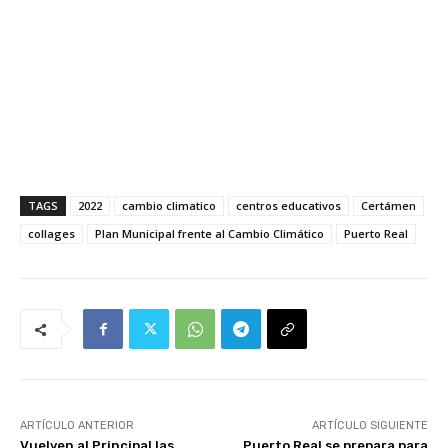
TAGS
2022
cambio climatico
centros educativos
Certámen
collages
Plan Municipal frente al Cambio Climático
Puerto Real
ARTÍCULO ANTERIOR
ARTÍCULO SIGUIENTE
Vuelven al Principal las
Puerto Real se prepara para