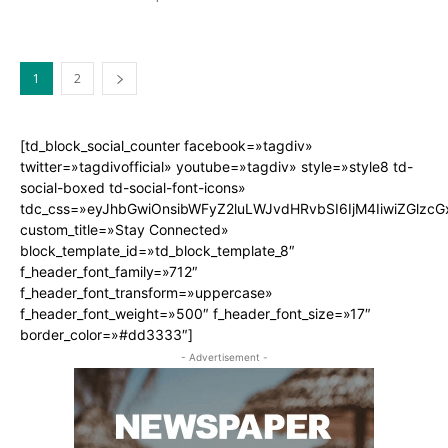
1
2
[td_block_social_counter facebook=»tagdiv»
twitter=»tagdivofficial» youtube=»tagdiv» style=»style8 td-
social-boxed td-social-font-icons»
tdc_css=»eyJhbGwiOnsibWFyZ2luLWJvdHRvbSI6IjM4IiwiZGlz
custom_title=»Stay Connected»
block_template_id=»td_block_template_8″
f_header_font_family=»712″
f_header_font_transform=»uppercase»
f_header_font_weight=»500″ f_header_font_size=»17″
border_color=»#dd3333″]
- Advertisement -