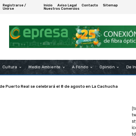
Registrarse /
Inicio
Aviso Legal
Contacto
Sitemap
Unirse
Nuestros Comercios
Cultura
Medio Ambiente
A Fondo
Opinión
De I
 de Puerto Real se celebrará el 8 de agosto en La Cachucha
[t
tw
st
ic
t