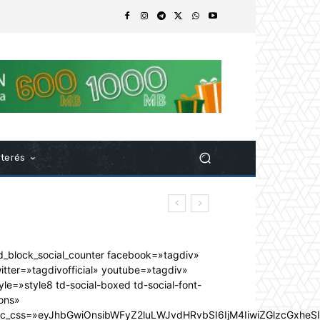
nterés
d_block_social_counter facebook=»tagdiv»
itter=»tagdivofficial» youtube=»tagdiv»
yle=»style8 td-social-boxed td-social-font-
ons»
dc_css=»eyJhbGwiOnsibWFyZ2luLWJvdHRvbSI6IjM4IiwiZGlzcGxhe