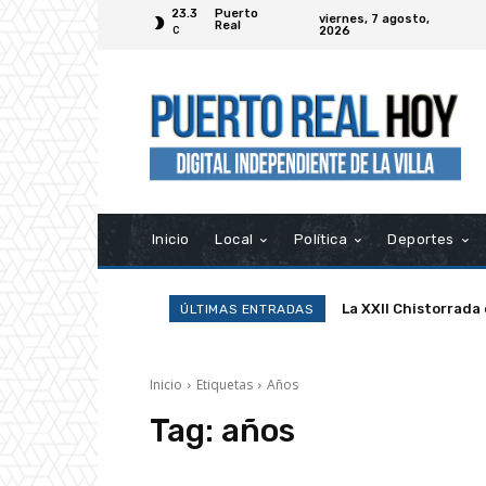
23.3
Puerto
viernes, 7 agosto,
Real
2026
C
Inicio
Local
Política
Deportes
La XXII Chistorrada
ÚLTIMAS ENTRADAS
Inicio
Etiquetas
Años
Tag:
años