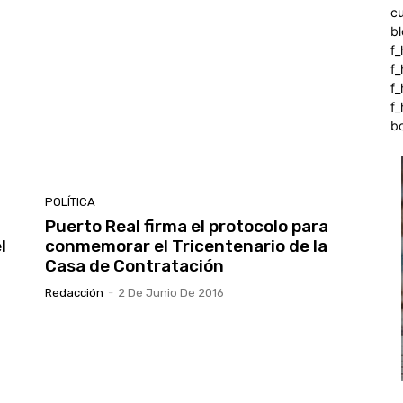
c
b
f_
f
f
f_
b
POLÍTICA
Puerto Real firma el protocolo para
l
conmemorar el Tricentenario de la
Casa de Contratación
Redacción
-
2 De Junio De 2016