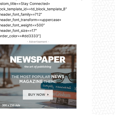
ustom_title=»Stay Connected»
lock_template_id=»td_block_template_8″
header_font_family=»712″
_header_font_transform=»uppercase»
_header_font_weight=»500″
header_font_size=»17″
order_color=»#dd3333″]
- Advertisement -