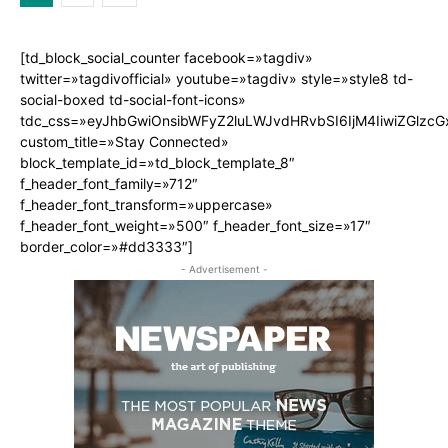
[td_block_social_counter facebook=»tagdiv»
twitter=»tagdivofficial» youtube=»tagdiv» style=»style8 td-
social-boxed td-social-font-icons»
tdc_css=»eyJhbGwiOnsibWFyZ2luLWJvdHRvbSI6IjM4IiwiZGlz
custom_title=»Stay Connected»
block_template_id=»td_block_template_8″
f_header_font_family=»712″
f_header_font_transform=»uppercase»
f_header_font_weight=»500″ f_header_font_size=»17″
border_color=»#dd3333″]
- Advertisement -