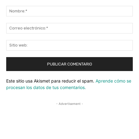
Comentario:
No
Co
ele
Sit
we
Este sitio usa Akismet para reducir el spam.
Aprende cómo se
procesan los datos de tus comentarios.
- Advertisement -