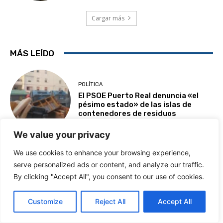
Cargar más
MÁS LEÍDO
POLÍTICA
El PSOE Puerto Real denuncia «el
pésimo estado» de las islas de
contenedores de residuos
We value your privacy
We use cookies to enhance your browsing experience,
DEPORTES
serve personalized ads or content, and analyze our traffic.
El central del Cádiz C.F., Kenan
By clicking "Accept All", you consent to our use of cookies.
Toibibou, se presenta en Puerto Real
Customize
Reject All
Accept All