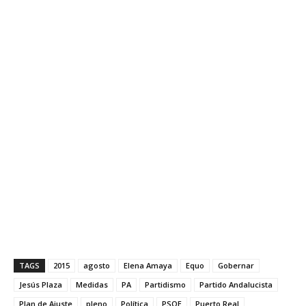
TAGS
2015
agosto
Elena Amaya
Equo
Gobernar
Jesús Plaza
Medidas
PA
Partidismo
Partido Andalucista
Plan de Ajuste
pleno
Política
PSOE
Puerto Real